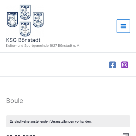
Zum
Inhalt
springen
KSG Bönstadt
Kultur- und Sportgemeinde 1927 Bönstadt e. V.
Boule
Es sind keine anstehenden Veranstaltungen vorhanden.
Ansich
Vera