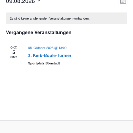
09.08.2026
Monat
Naviga
Ansi
Datum
Kalender
wählen.
Navi
Es sind keine anstehenden Veranstaltungen vorhanden.
von
Veranstaltungen
Vergangene Veranstaltungen
05. Oktober 2025 @ 13:00
OKT.
5
3. Kerb-Boule-Turnier
2025
Sportplatz Bönstadt